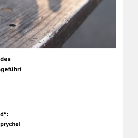
 des
geführt
d“:
Sprychel