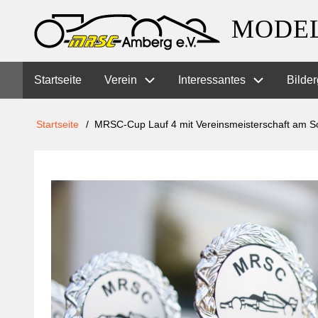
Direkt
MODEL
zum
Inhalt
Hauptnavigation
Startseite
Verein
Interessantes
Bilder
Pfadnavigation
Startseite
MRSC-Cup Lauf 4 mit Vereinsmeisterschaft am S