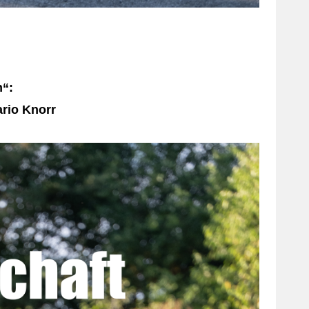
n“:
ario Knorr