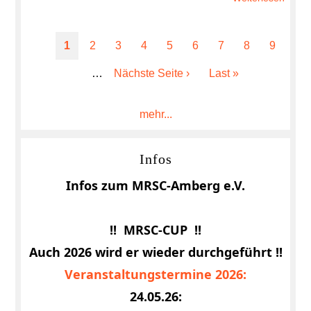
Saiso
Frohe
2026
Weihn
Seitennummerierung
wiede
Aktuelle
1
Page
2
Page
3
Page
4
Page
5
Page
6
Page
7
Page
8
Page
9
2025
geöff
Seite
und
…
Nächste
Nächste Seite ›
Letzte
Last »
einen
Seite
Seite
Gute
mehr...
Rutsc
Infos
Infos zum MRSC-Amberg e.V.
!! MRSC-CUP !!
Auch 2026 wird er wieder durchgeführt !!
Veranstaltungstermine 2026:
24.05.26: