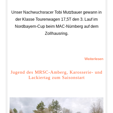
Sonnt
24.05
Unser Nachwuchsracer Tobi Mutzbauer gewann in
der Klasse Tourenwagen 17,5T den 3. Lauf im
Nordbayern-Cup beim MAC-Nürnberg auf dem
Zollhausring.
Weiterlesen
über
3.
Lauf
Jugend des MRSC-Amberg, Karosserie- und
Lackiertag zum Saisonstart
im
Nordb
Cup
auf
dem
Zollh