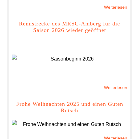
Weiterlesen
über
Juge
des
Rennstrecke des MRSC-Amberg für die
Saison 2026 wieder geöffnet
MRSC
Ambe
Karos
und
Lacki
zum
Saiso
Weiterlesen
über
Renns
des
Frohe Weihnachten 2025 und einen Guten
Rutsch
MRSC
Ambe
für
die
Weiterlesen
über