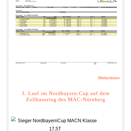
Weiterlesen
über
Lauf
1
3. Lauf im Nordbayern-Cup auf dem
Zollhausring des MAC-Nürnberg
im
MRSC
Cup
2026
am