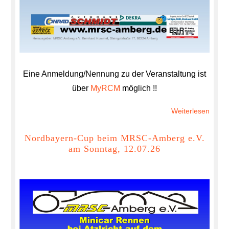
Eine Anmeldung/Nennung zu der Veranstaltung ist
über
MyRCM
möglich !!
Weiterlesen
über
6-
Stund
Nordbayern-Cup beim MRSC-Amberg e.V.
am Sonntag, 12.07.26
Renn
Tamiy
TT01
am
25.07
auf
dem