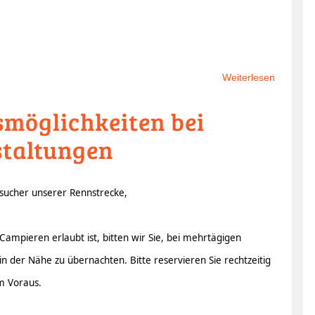
Weiterlesen
über
2.
möglichkeiten bei
SK
Lauf
taltungen
VG
1:5
beim
sucher unserer Rennstrecke,
MRSC
Amberg
e.V.
Campieren erlaubt ist, bitten wir Sie, bei mehrtägigen
am
n der Nähe zu übernachten. Bitte reservieren Sie rechtzeitig
24./25.0
m Voraus.