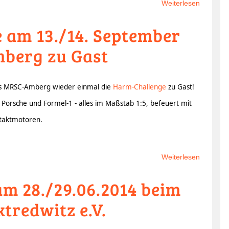
Weiterlesen
über
Nico
 am 13./14. September
Kühn
Europam
mberg zu Gast
in
der
Klasse
es MRSC-Amberg wieder einmal die
Harm-Challenge
zu Gast!
Top-
 Porsche und Formel-1 - alles im Maßstab 1:5, befeuert mit
Stock
des
taktmotoren.
Tamiya-
Euro-
Cups
Weiterlesen
über
H.A.R.M.
m 28./29.06.2014 beim
Challeng
am
redwitz e.V.
13./14.
Septemb