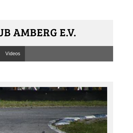
B AMBERG E.V.
Videos