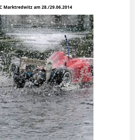
2014
 Marktredwitz am 28./29.06.2014
in
Amberg
zu
Gast