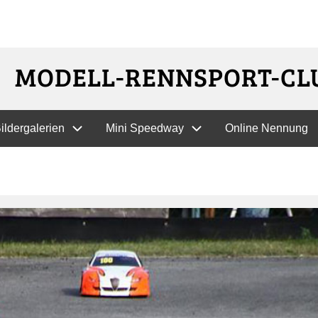
Direkt
MODELL-RENNSPORT-CLU
zum
Inhalt
ildergalerien
Mini Speedway
Online Nennung