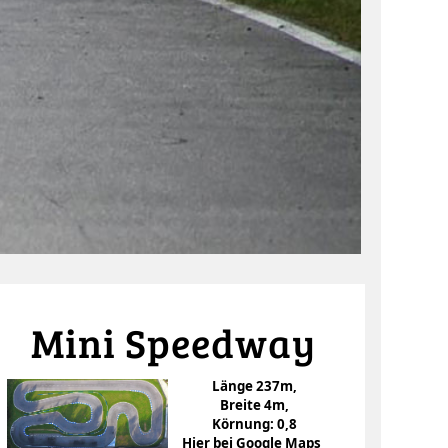
Mini Speedway
Länge 237m,
Breite 4m,
Körnung: 0,8
Hier bei Google Maps