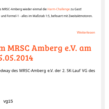
es MRSC-Amberg wieder einmal die
Harm-Challenge
zu Gast!
 und Formel-1 - alles im Maßstab 1:5, befeuert mit Zweitaktmotoren.
Weiterlesen
über
H.A.R.M.
eim MRSC Amberg e.V. am
Challeng
am
5.05.2014
13./14.
Septemb
2014
edway des MRSC-Amberg e.V. der 2. SK-Lauf VG des
in
Amberg
zu
Gast