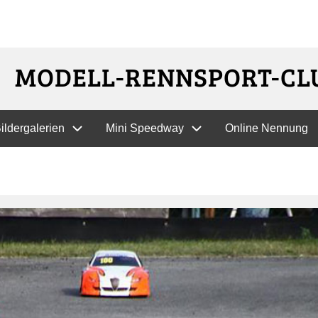
Direkt
MODELL-RENNSPORT-CLU
zum
Inhalt
ildergalerien
Mini Speedway
Online Nennung