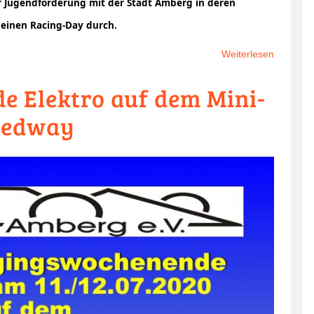
ur Jugendförderung mit der Stadt Amberg in deren
einen Racing-Day durch.
Weiterlesen
über
Jugendt
 Elektro auf dem Mini-
im
Ferienp
eedway
mit
der
Stadt
Amberg
2020