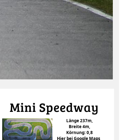
Mini Speedway
Länge 237m,
Breite 4m,
Körnung: 0,8
Hier bei Google Maps