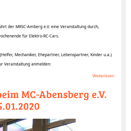
ührt der MRSC-Amberg e.V. eine Veranstaltung durch,
wochenende für Elektro-RC-Cars.
(Helfer, Mechaniker, Ehepartner, Lebenspartner, Kinder u.a.)
ur Veranstaltung anmelden:
Weiterlesen
über
Trainin
eim MC-Abensberg e.V.
Elektro
auf
.01.2020
dem
Mini-
Speedw