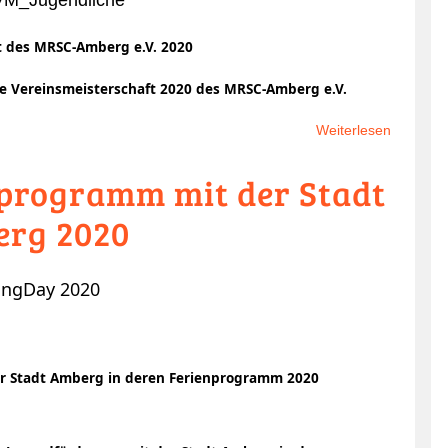
t des MRSC-Amberg e.V. 2020
e Vereinsmeisterschaft 2020 des MRSC-Amberg e.V.
Weiterlesen
über
Vereinsm
programm mit der Stadt
des
MRSC-
rg 2020
Amberg
e.V.
2020
er Stadt Amberg in deren Ferienprogramm 2020