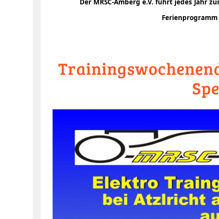
Der MRSC-Amberg e.V. führt jedes Jahr z
Ferienprogramm 
Trainingswochenende
Sp