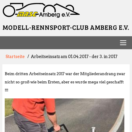
Direkt
zum
Inhalt
MODELL-RENNSPORT-CLUB AMBERG E.V.
Hauptnavigation
Pfadnavigation
Startseite
Arbeitseinsatz am 01.04.2017 - der 3. in 2017
Beim dritten Arbeitseinsatz 2017 war der Mitgliederandrang zwar
nicht so groß wie beim Ersten, aber es wurde mega viel geschafft
!!!
Image